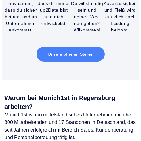
uns darum,
dass du immer
Du willst mutig
Zuverlässigkeit
dass du sicher
up2Date bist
sein und
und Fleiß wird
bei uns und im
und dich
deinen Weg
zuätzlich nach
Unternehmen
entwickelst.
neu gehen?
Leistung
ankommst.
Wilkommen!
belohnt.
Unsere offenen Stellen
Warum bei Munich1st in Regensburg
arbeiten?
Munich1st
ist ein mittelständisches Unternehmen mit über
300 Mitarbeitenden und 17 Standorten in Deutschland
, das
seit Jahren erfolgreich im Bereich
Sales, Kundenberatung
und Personalbetreuung
tätig ist.